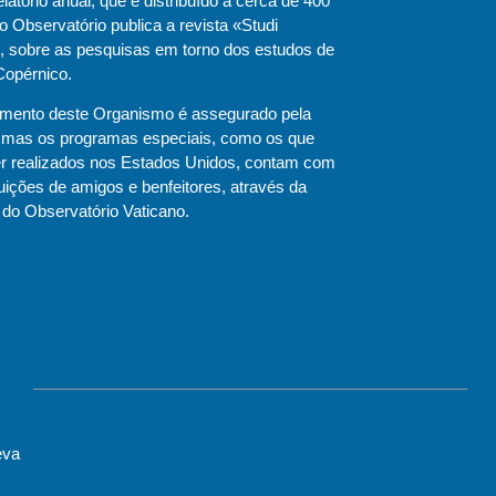
latório anual, que é distribuído a cerca de 400
, o Observatório publica a revista «Studi
i», sobre as pesquisas em torno dos estudos de
Copérnico.
amento deste Organismo é assegurado pela
 mas os programas especiais, como os que
er realizados nos Estados Unidos, contam com
uições de amigos e benfeitores, através da
do Observatório Vaticano.