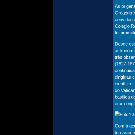
As origen
Gregório X
convidou 
Colégio R
foi promu
Desde ess
astronómi
três obse
(1827-187
continuid
dirigidas 
científico
do Vatican
basílica d
eram origi
P. 
Com a gen
tornaram-