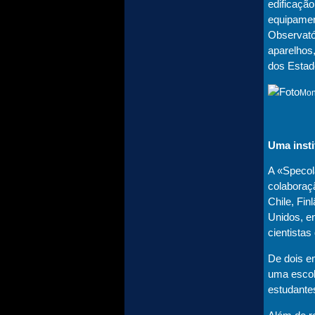
edificação
equipamen
Observató
aparelhos
dos Estad
Mon
Uma insti
A «Specol
colaboraçã
Chile, Finl
Unidos, e
cientista
De dois e
uma escol
estudante