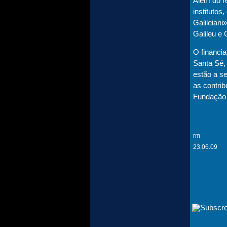
Além do re
institutos
Galileian
Galileu e 
O financi
Santa Sé,
estão a s
as contrib
Fundação 
rm
23.06.09