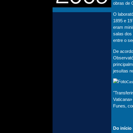
obras de C
O laborató
1895 e 19
eram mini
salas dos
entre o se
De acordo
Observató
principal
jesuítas 
Cas
"Transferi
Vaticana» 
Funes, c
Do início