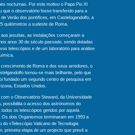
es nocturnas. Por este motivo o Papa Pio XI
 que o observatório fosse transferido para a
 de Verão dos pontífices, em Castelogandolfo, a
25 quilómetros a sudeste de Roma.
 aos jesuítas, as instalações começaram a
 nos anos 30 do século passado, sendo dotadas
vos telescópios e de um laboratório para análise
uímica.
 crescimento de Roma e dos seus arredores, o
telgandolfo tornou-se mais brilhante, pelo que
oi fundado um segundo centro de pesquisa em
rizona, Estados Unidos.
a com o Observatório Steward, da Universidade
, possibilita o acesso dos astrónomos do
 todos os telescópios geridos por aquela
ão. Os dois Organismos terminaram em 1993 a
o do «Telescópio Vaticano de Tecnologia
, primeira etapa de um projecto que prevê a