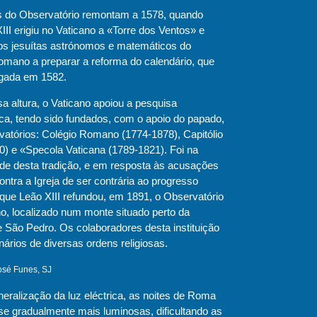
s do Observatório remontam a 1578, quando
III erigiu no Vaticano a «Torre dos Ventos» e
os jesuítas astrónomos e matemáticos do
omano a preparar a reforma do calendário, que
lgada em 1582.
a altura, o Vaticano apoiou a pesquisa
ca, tendo sido fundados, com o apoio do papado,
rvatórios: Colégio Romano (1774-1878), Capitólio
0) e «Specola Vaticana (1789-1821). Foi na
ade desta tradição, e em resposta às acusações
contra a Igreja de ser contrária ao progresso
, que Leão XIII refundou, em 1891, o Observatório
o, localizado num monte situado perto da
e São Pedro. Os colaboradores desta instituição
nários de diversas ordens religiosas.
José Funes, SJ
eralização da luz eléctrica, as noites de Roma
se gradualmente mais luminosas, dificultando as