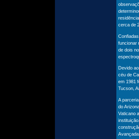
observaçõ
determinou
residência
cerca de 
Confiadas
funcionar
de dois no
espectroq
Devido ao
céu de Cas
em 1981 f
Tucson, A
A parceri
do Arizona
Vaticano a
instituiç
construçã
Avançada»