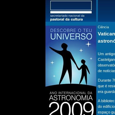
Ciência
Vatica
astron
Um antigo 
Castelgan
observató
de notícia
Durante 70
que é resi
era guard
A bibliote
do edifíci
espaço gu