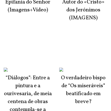
Epifania do Senhor
Autor do «Cristo»
(Imagens+Vídeo)
dos Jerónimos
(IMAGENS)
“Diálogos”: Entre a
O verdadeiro bispo
pintura e a
de “Os miseráveis”
ourivesaria, de meia
beatificado em
centena de obras
breve?
contempla-se a