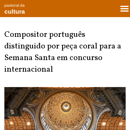
pastoral da
To
cultura
nav
Compositor português
distinguido por peça coral para a
Semana Santa em concurso
internacional