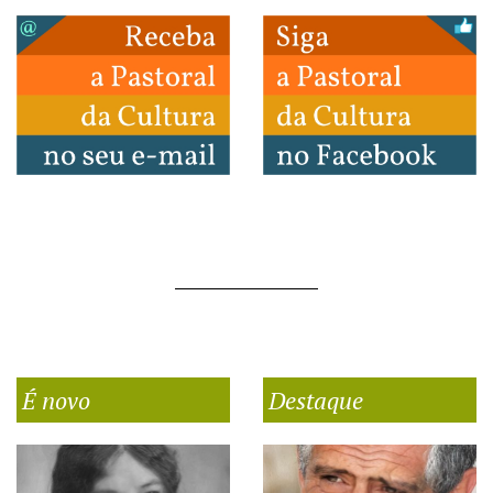
É novo
Destaque