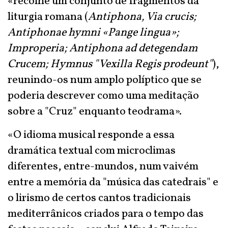
«recolhe um conjunto de fragmentos da
liturgia romana (
Antiphona, Via crucis;
Antiphonae hymni «Pange lingua»;
Improperia; Antiphona ad detegendam
Crucem; Hymnus "Vexilla Regis prodeunt"
),
reunindo-os num amplo políptico que se
poderia descrever como uma meditação
sobre a "Cruz" enquanto teodrama».
«O idioma musical responde a essa
dramática textual com microclimas
diferentes, entre-mundos, num vaivém
entre a memória da "música das catedrais" e
o lirismo de certos cantos tradicionais
mediterrânicos criados para o tempo das