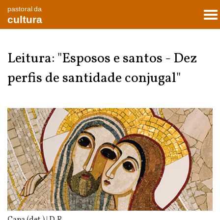
pastoral da
To
cultura
nav
Leitura: "Esposos e santos - Dez
perfis de santidade conjugal"