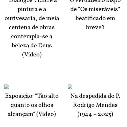
“Diálogos”: Entre a
O verdadeiro bispo
pintura e a
de “Os miseráveis”
ourivesaria, de meia
beatificado em
centena de obras
breve?
contempla-se a
beleza de Deus
(Vídeo)
Exposição: "Tão alto
Na despedida do P.
quanto os olhos
Rodrigo Mendes
alcançam" (Vídeo)
(1944 – 2023)