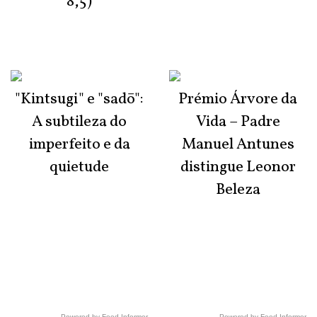
8,5)
"Kintsugi" e "sadō":
Prémio Árvore da
A subtileza do
Vida – Padre
imperfeito e da
Manuel Antunes
quietude
distingue Leonor
Beleza
Powered by Feed Informer
Powered by Feed Informer