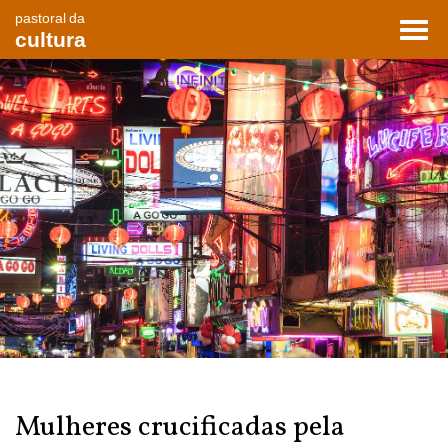
pastoral da
Toggl
cultura
navig
Mulheres crucificadas pela