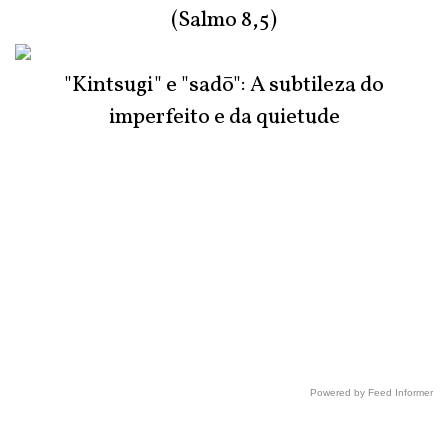
(Salmo 8,5)
"Kintsugi" e "sadō": A subtileza do
imperfeito e da quietude
Powered by Feed Informer