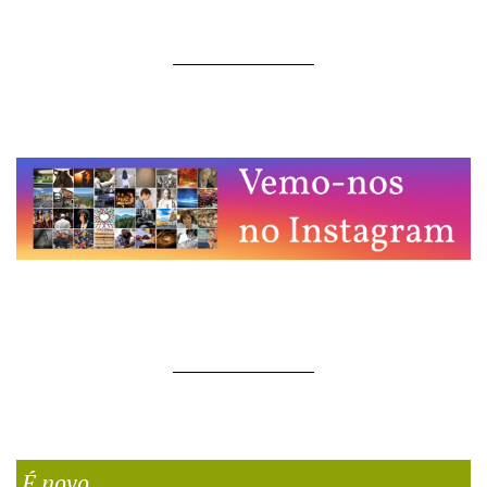
É novo