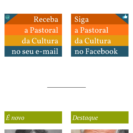
É novo
Destaque