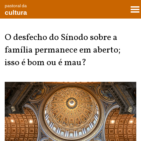
pastoral da
To
cultura
nav
O desfecho do Sínodo sobre a
família permanece em aberto;
isso é bom ou é mau?