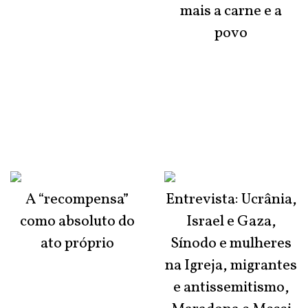
mais a carne e a
povo
A “recompensa”
Entrevista: Ucrânia,
como absoluto do
Israel e Gaza,
ato próprio
Sínodo e mulheres
na Igreja, migrantes
e antissemitismo,