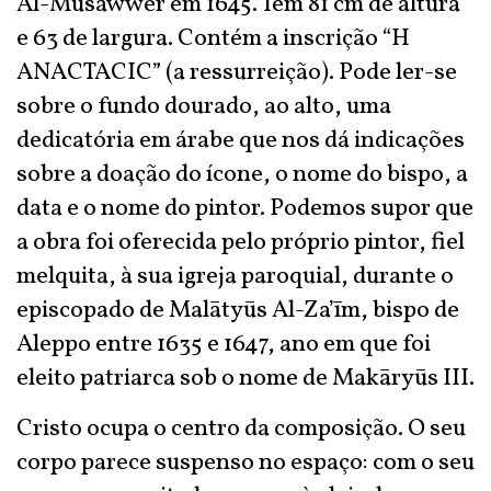
Al-Musawwer em 1645. Tem 81 cm de altura
e 63 de largura. Contém a inscrição “H
ANACTACIC” (a ressurreição). Pode ler-se
sobre o fundo dourado, ao alto, uma
dedicatória em árabe que nos dá indicações
sobre a doação do ícone, o nome do bispo, a
data e o nome do pintor. Podemos supor que
a obra foi oferecida pelo próprio pintor, fiel
melquita, à sua igreja paroquial, durante o
episcopado de Malātyūs Al-Za’īm, bispo de
Aleppo entre 1635 e 1647, ano em que foi
eleito patriarca sob o nome de Makāryūs III.
Cristo ocupa o centro da composição. O seu
corpo parece suspenso no espaço: com o seu