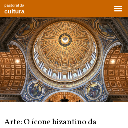
pastoral da
Toggl
cultura
navig
Arte: O ícone bizantino da