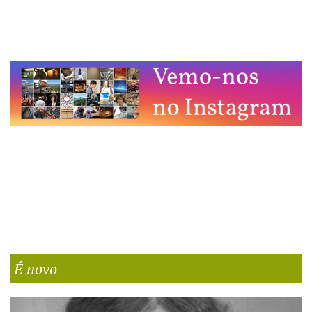
É novo