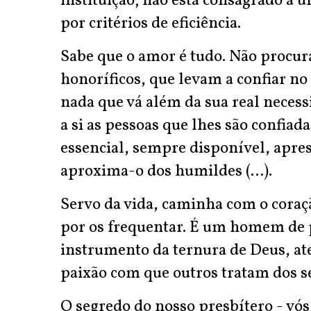
instituição; não está consagrado 
por critérios de eficiência.
Sabe que o amor é tudo. Não procura
honoríficos, que levam a confiar n
nada que vá além da sua real nece
a si as pessoas que lhes são confiada
essencial, sempre disponível, apres
aproxima-o dos humildes (...).
Servo da vida, caminha com o coraçã
por os frequentar. É um homem de p
instrumento da ternura de Deus, a
paixão com que outros tratam dos se
O segredo do nosso presbítero - vós