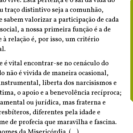
o vive. Esta pertença é o sal da vida do
u traço distintivo seja a comunhão,
e sabem valorizar a participação de cada
ocial, a nossa primeira função é a de
 à relação é, por isso, um critério
l.
é vital encontrar-se no cenáculo do
do não é vivida de maneira ocasional,
nstrumental, liberta dos narcisismos e
stima, o apoio e a benevolência recíproca;
mental ou jurídica, mas fraterna e
esbíteros, diferentes pela idade e
me de profecia que maravilha e fascina.
mes da Misericórdia. (...)