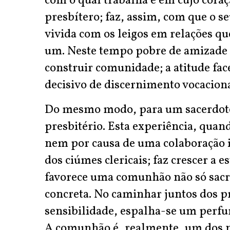
com o qual trabalha e em cujo coraçã
presbítero; faz, assim, com que o se
vivida com os leigos em relações qu
um. Neste tempo pobre de amizade s
construir comunidade; a atitude face
decisivo de discernimento vocaciona
Do mesmo modo, para um sacerdote 
presbitério. Esta experiência, quan
nem por causa de uma colaboração i
dos ciúmes clericais; faz crescer a e
favorece uma comunhão não só sacra
concreta. No caminhar juntos dos pr
sensibilidade, espalha-se um perfu
A comunhão é, realmente, um dos no