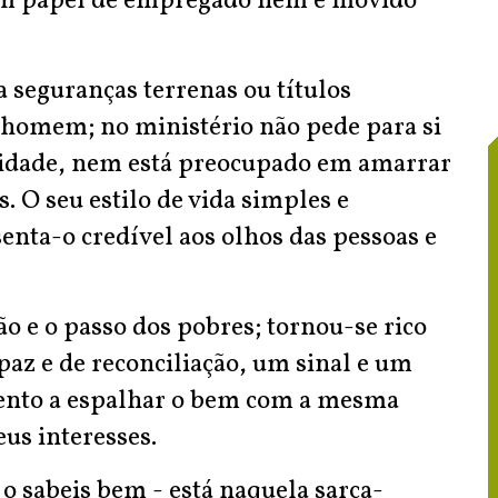
a um papel de empregado nem é movido
 seguranças terrenas ou títulos
o homem; no ministério não pede para si
ssidade, nem está preocupado em amarrar
s. O seu estilo de vida simples e
enta-o credível aos olhos das pessoas e
o e o passo dos pobres; tornou-se rico
az e de reconciliação, um sinal e um
tento a espalhar o bem com a mesma
us interesses.
 o sabeis bem - está naquela sarça-