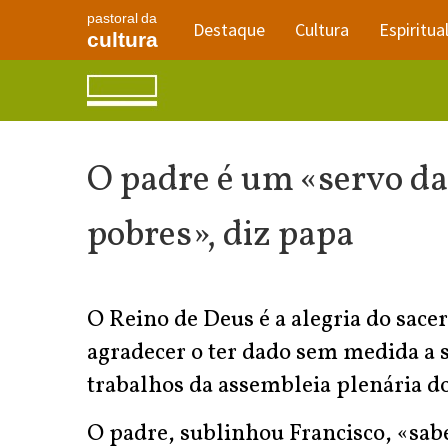
pastoral da
Destaque
Cultura
Espiritua
cultura
O padre é um «servo da
pobres», diz papa
O Reino de Deus é a alegria do sac
agradecer o ter dado sem medida a s
trabalhos da assembleia plenária dos
O padre, sublinhou Francisco, «sab