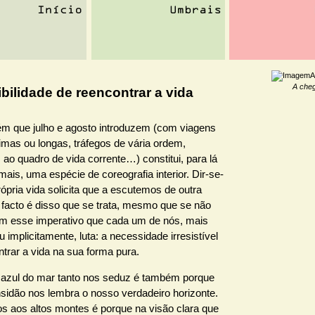
A
A che
bilidade de reencontrar a vida
ém que julho e agosto introduzem (com viagens
imas ou longas, tráfegos de vária ordem,
 ao quadro de vida corrente…) constitui, para lá
mais, uma espécie de coreografia interior. Dir-se-
rópria vida solicita que a escutemos de outra
 facto é disso que se trata, mesmo que se não
om esse imperativo que cada um de nós, mais
ou implicitamente, luta: a necessidade irresistível
trar a vida na sua forma pura.
a azul do mar tanto nos seduz é também porque
sidão nos lembra o nosso verdadeiro horizonte.
s aos altos montes é porque na visão clara que