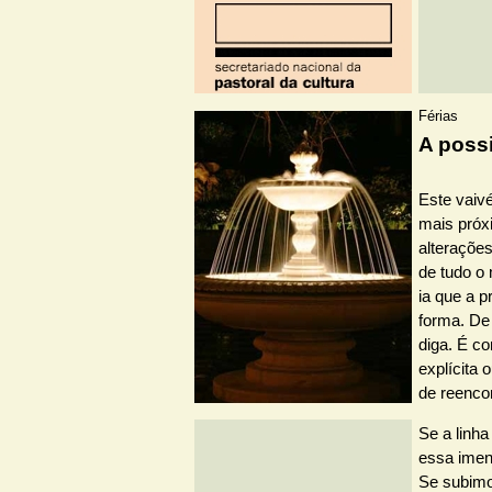
Férias
A possi
Este vaiv
mais próx
alterações
de tudo o 
ia que a p
forma. De
diga. É c
explícita 
de reencon
Se a linh
essa imen
Se subimo