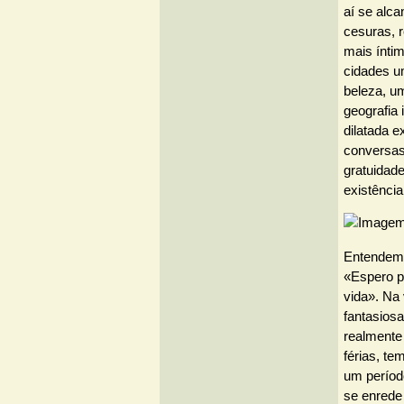
aí se alc
cesuras, 
mais ínti
cidades u
beleza, u
geografia
dilatada 
conversas
gratuidade
existência
Entendemo
«Espero p
vida». Na
fantasios
realmente 
férias, te
um período
se enrede