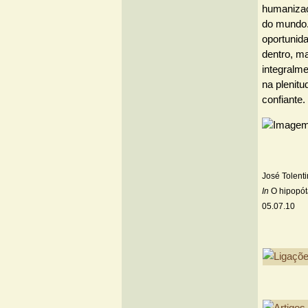
humanizaç
do mundo.
oportunida
dentro, ma
integralm
na plenitu
confiante.
José Tolent
In
O hipopóta
05.07.10