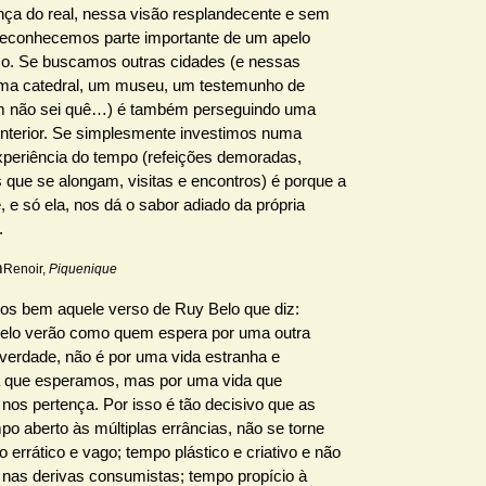
ança do real, nessa visão resplandecente e sem
reconhecemos parte importante de um apelo
mo. Se buscamos outras cidades (e nessas
ma catedral, um museu, um testemunho de
m não sei quê…) é também perseguindo uma
 interior. Se simplesmente investimos numa
experiência do tempo (refeições demoradas,
 que se alongam, visitas e encontros) é porque a
, e só ela, nos dá o sabor adiado da própria
.
Renoir,
Piquenique
s bem aquele verso de Ruy Belo que diz:
elo verão como quem espera por uma outra
 verdade, não é por uma vida estranha e
a que esperamos, mas por uma vida que
nos pertença. Por isso é tão decisivo que as
mpo aberto às múltiplas errâncias, não se torne
 errático e vago; tempo plástico e criativo e não
 nas derivas consumistas; tempo propício à