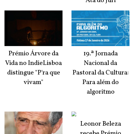
Ata do Júri
Prémio Árvore da
19.ª Jornada
Vida no IndieLisboa
Nacional da
distingue "P'ra que
Pastoral da Cultura:
vivam"
Para além do
algoritmo
Leonor Beleza
recebe Prémio