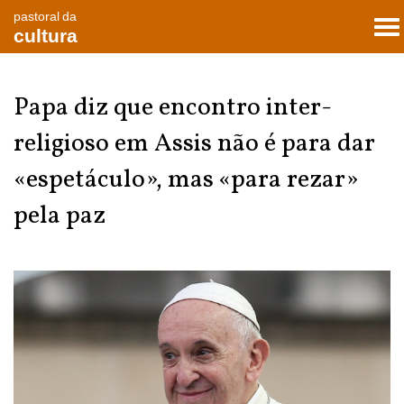
pastoral da
To
cultura
nav
Papa diz que encontro inter-
religioso em Assis não é para dar
«espetáculo», mas «para rezar»
pela paz