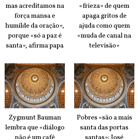
mas acreditamos na
«frieza» de quem
força mansa e
apaga gritos de
humilde da oração»,
ajuda como quem
porque «só a paz é
«muda de canal na
santa», afirma papa
televisão»
Zygmunt Bauman
Pobres «são a mais
lembra que «diálogo
santa das portas
não é um café
santas»: José