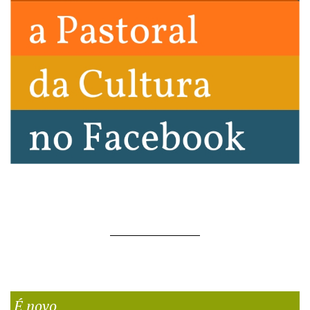
É novo