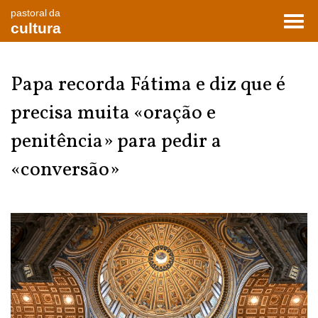
pastoral da
Toggl
cultura
navig
Papa recorda Fátima e diz que é
precisa muita «oração e
penitência» para pedir a
«conversão»