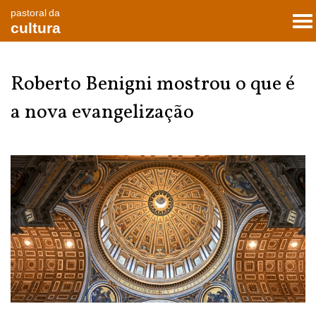
pastoral da
To
cultura
nav
Roberto Benigni mostrou o que é
a nova evangelização