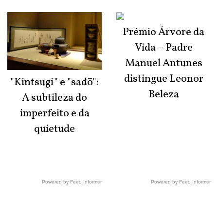
Prémio Árvore da
Vida – Padre
Manuel Antunes
distingue Leonor
"Kintsugi" e "sadō":
Beleza
A subtileza do
imperfeito e da
quietude
Powered by Feed Informer
Powered by Feed Informer