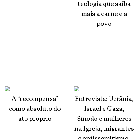
teologia que saiba
mais a carne e a
povo
A “recompensa”
Entrevista: Ucrânia,
como absoluto do
Israel e Gaza,
ato próprio
Sínodo e mulheres
na Igreja, migrantes
e antissemitismo,