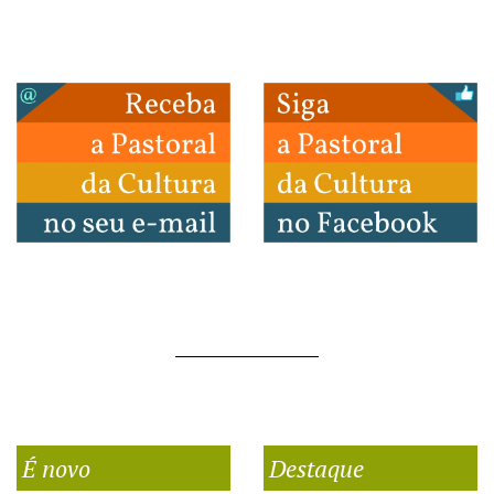
É novo
Destaque