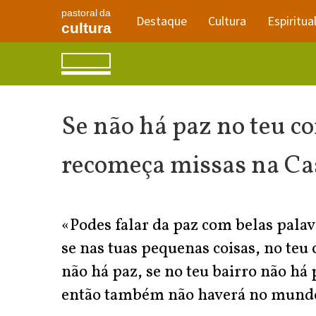
pastoral da
Destaque
Cultura
Espiritua
cultura
Se não há paz no teu c
recomeça missas na Ca
«Podes falar da paz com belas pala
se nas tuas pequenas coisas, no teu 
não há paz, se no teu bairro não há 
então também não haverá no mund