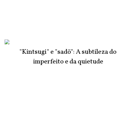
"Kintsugi" e "sadō": A subtileza do
imperfeito e da quietude