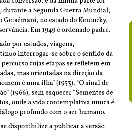
ada conversão, e da minha parte foi
is, durante a Segunda Guerra Mundial,
o Getsémani, no estado do Kentucky,
bservância. Em 1949 é ordenado padre.
do por estudos, viagens,
tínuo interrogar-se sobre o sentido da
m percurso cujas etapas se refletem em
adas, mas orientadas na direção da
mem é uma ilha” (1953), “O sinal de
ção” (1966), sem esquecer “Sementes de
itos, onde a vida contemplativa nunca é
iálogo profundo com o ser humano.
e disponibilize a publicar a versão