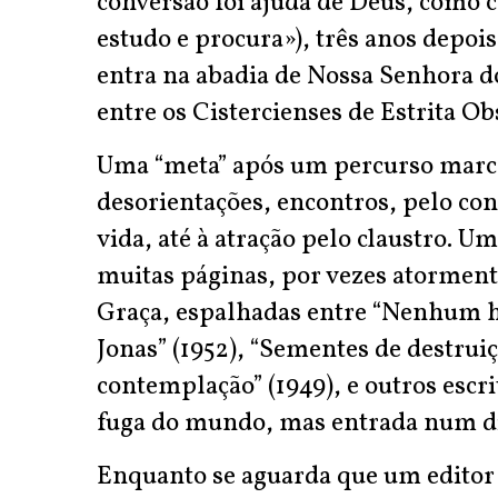
conversão foi ajuda de Deus, como c
estudo e procura»), três anos depo
entra na abadia de Nossa Senhora d
entre os Cistercienses de Estrita O
Uma “meta” após um percurso marca
desorientações, encontros, pelo con
vida, até à atração pelo claustro. U
muitas páginas, por vezes atorment
Graça, espalhadas entre “Nenhum ho
Jonas” (1952), “Sementes de destrui
contemplação” (1949), e outros escr
fuga do mundo, mas entrada num d
Enquanto se aguarda que um editor s