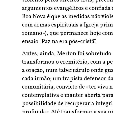
violento pelos direitos civis, pre
argumentos evangélicos e confiada 
Boa Nova é que as medidas não viole
com armas espirituais a Igreja pri
romano»), que permanece hoje com 
ensaio “Paz na era pós-cristã”.
Antes, ainda, Merton foi sobretud
transformou o eremitério, com a pe
a oração, num tabernáculo onde gua
cada irmão; um trapista defensor da
comunitária, convicto de «ter viva
contemplativa e manter aberta para
possibilidade de recuperar a integr
profunda». Até transformar a sua p