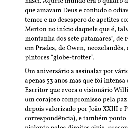
nasci. Aquele mundo era o quadro d
que amavam Deus e contudo o odiav
temor e no desespero de apetites c
Merton no início daquele que é, tal
montanha dos sete patamares”, de 1
em Prades, de Owen, neozelandês, 
pintores “globe-trotter”.
Um aniversário a assinalar por vár
apenas 53 anos mas que foi intensa e
Escritor que evoca o visionário Wil
um corajoso compromisso pela paz (
depois valorizado por João XXIII e
correspondência), e também ponto 