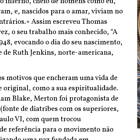
o inferno, cheio de homens como eu,
am, e, nascidos para o amar, viviam no
ontrários.» Assim escreveu Thomas
vez, o seu trabalho mais conhecido, “A
948, evocando o dia do seu nascimento,
e de Ruth Jenkins, norte-americana,
ios motivos que encheram uma vida de
 original, como a sua espiritualidade.
liam Blake, Merton foi protagonista de
fonte de diatribes com os superiores,
 Paulo VI, com quem trocou
de referência para o movimento não