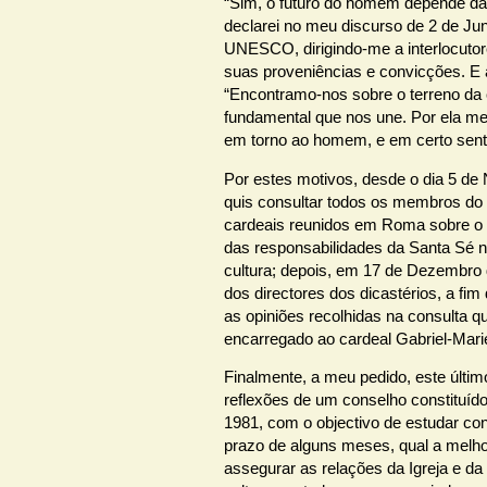
“Sim, o futuro do homem depende da
declarei no meu discurso de 2 de Ju
UNESCO, dirigindo-me a interlocutor
suas proveniências e convicções. E
“Encontramo-nos sobre o terreno da c
fundamental que nos une. Por ela 
em torno ao homem, e em certo sent
Por estes motivos, desde o dia 5 d
quis consultar todos os membros do
cardeais reunidos em Roma sobre o
das responsabilidades da Santa Sé no
cultura; depois, em 17 de Dezembro 
dos directores dos dicastérios, a fim
as opiniões recolhidas na consulta qu
encarregado ao cardeal Gabriel-Mari
Finalmente, a meu pedido, este últi
reflexões de um conselho constituí
1981, com o objectivo de estudar c
prazo de alguns meses, qual a melh
assegurar as relações da Igreja e d