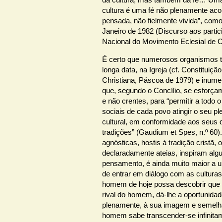
cultura é uma fé não plenamente acol
pensada, não fielmente vivida”, como
Janeiro de 1982 (Discurso aos parti
Nacional do Movimento Eclesial de 
É certo que numerosos organismos t
longa data, na Igreja (cf. Constituiçã
Christiana, Páscoa de 1979) e inume
que, segundo o Concílio, se esforça
e não crentes, para “permitir a todo
sociais de cada povo atingir o seu p
cultural, em conformidade aos seus 
tradições” (Gaudium et Spes, n.º 60).
agnósticas, hostis à tradição cristã
declaradamente ateias, inspiram alg
pensamento, é ainda muito maior a ur
de entrar em diálogo com as culturas
homem de hoje possa descobrir que 
rival do homem, dá-lhe a oportunida
plenamente, à sua imagem e semelha
homem sabe transcender-se infinita