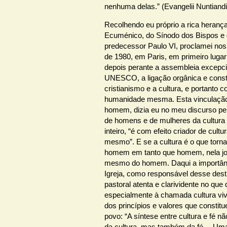
nenhuma delas.” (Evangelii Nuntiandi,
Recolhendo eu próprio a rica herança
Ecuménico, do Sínodo dos Bispos e
predecessor Paulo VI, proclamei nos
de 1980, em Paris, em primeiro lugar 
depois perante a assembleia excepcio
UNESCO, a ligação orgânica e consti
cristianismo e a cultura, e portant
humanidade mesma. Esta vinculaçã
homem, dizia eu no meu discurso pe
de homens e de mulheres da cultura
inteiro, “é com efeito criador de cul
mesmo”. E se a cultura é o que tor
homem em tanto que homem, nela jo
mesmo do homem. Daqui a importânc
Igreja, como responsável desse des
pastoral atenta e clarividente no que d
especialmente à chamada cultura viva
dos princípios e valores que consti
povo: “A síntese entre cultura e fé n
da cultura, mas também da fé… Uma 