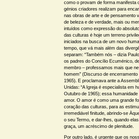
como o provam de forma manifesta o
génios criadores realizam para enca
nas obras de arte e de pensamento 
de beleza e de verdade, mais ou m
intuídos como expressão do absoluto
das culturas é hoje um terreno privi
iniciados na busca de um novo hum
tempo, que vá mais além das diverg
separam: “Também nós – dizia Paul
os padres do Concílio Ecuménico, d
membro – professamos mais que nen
homem” (Discurso de encerramento
1965). E proclamava ante a Assembl
Unidas: “A Igreja é especialista em 
Outubro de 1965); essa humanidade 
amor. O amor é como uma grande fo
coração das culturas, para as estimu
irremediável finitude, abrindo-se Àqu
o seu Termo, e dar-lhes, quando ela
graça, um acréscimo de plenitude.
Por outro lado, é urgente que os no