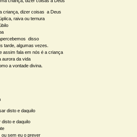
ma criança, dizer coisas a Deus
criança, dizer coisas a Deus
plica, raiva ou ternura
úbilo
pa
apercebemos disso
s tarde, algumas vezes.
e assim fala em nós é a criança
 aurora da vida
omo a vontade divina.
ar disto e daquilo
disto e daquilo
nte
ou sem eu o prever