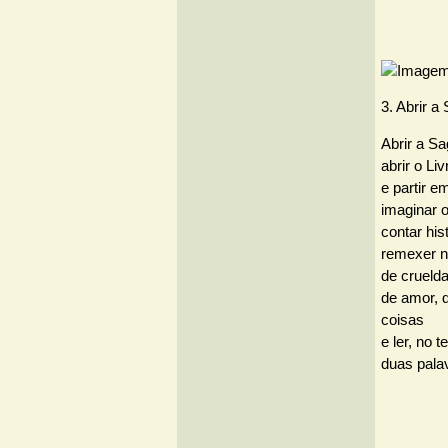
3. Abrir a
Abrir a Sa
abrir o Li
e partir e
imaginar o
contar hi
remexer n
de cruelda
de amor, 
coisas
e ler, no t
duas pala