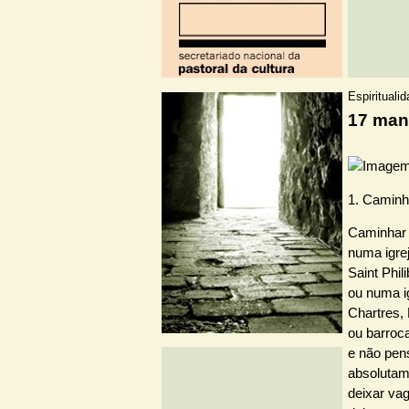
Espirituali
17 mane
1. Caminh
Caminhar 
numa igre
Saint Phil
ou numa ig
Chartres,
ou barroc
e não pen
absolutam
deixar vag