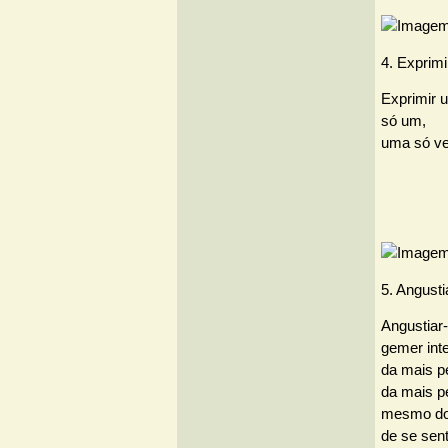
4. Exprim
Exprimir 
só um,
uma só ve
5. Angust
Angustiar
gemer inte
da mais p
da mais p
mesmo do
de se sent