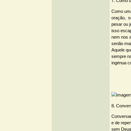
7. Como u
Como uma 
oração, sú
pesar ou j
isso esca
nem nos 
senão mai
Aquele qu
sempre na
ingénua c
8. Convers
Conversar 
e de repe
sem Deus 