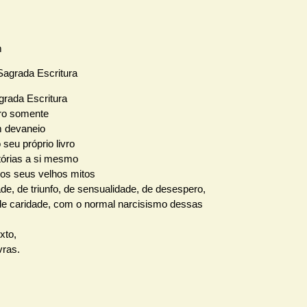
 Sagrada Escritura
grada Escritura
vro somente
m devaneio
 seu próprio livro
stórias a si mesmo
os seus velhos mitos
de, de triunfo, de sensualidade, de desespero,
de caridade, com o normal narcisismo dessas
exto,
vras.