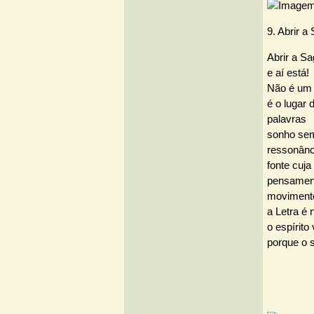
9. Abrir a
Abrir a Sa
e aí está!
Não é um l
é o lugar
palavras
sonho sem
ressonânc
fonte cuja
pensament
movimento
a Letra é 
o espírito 
porque o s