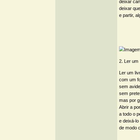
deixar can
deixar que
e partir,
2. Ler um 
Ler um li
com um fo
sem avid
sem prete
mas por g
Abrir a po
a todo o 
e deixá-l
de modo qu