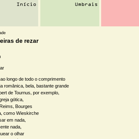
dade
iras de rezar
ar
ao longo de todo o comprimento
ja românica, bela, bastante grande
ibert de Tournus, por exemplo,
reja gótica,
 Reims, Bourges
a, como Wieskirche
sar em nada,
ente nada,
uear o olhar