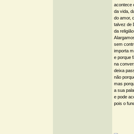
acontece 
da vida, 
do amor, 
talvez de 
da religi
Alargamos
sem contr
importa ma
e porque 
na conver
deixa pas
não porqu
mas porque
a sua pala
e pode ac
pois o fun