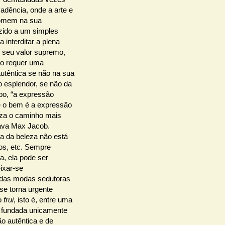
dência, onde a arte e
 homem na sua
zido a um simples
a interditar a plena
o seu valor supremo,
ão requer uma
utêntica se não na sua
o esplendor, se não da
po, “a expressão
e o bem é a expressão
leza o caminho mais
tava Max Jacob.
ia da beleza não está
ros, etc. Sempre
, ela pode ser
ixar-se
a das modas sedutoras
e torna urgente
o
frui
, isto é, entre uma
 fundada unicamente
o autêntica e de