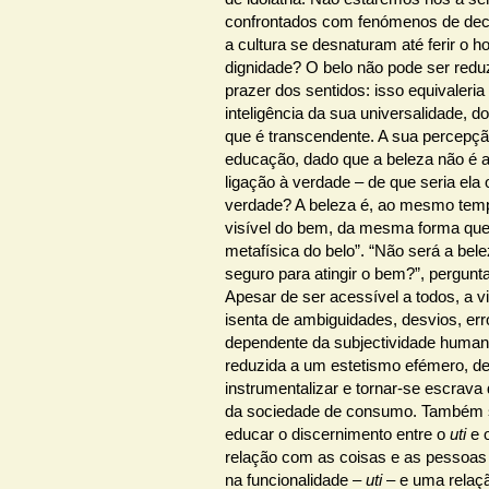
confrontados com fenómenos de deca
a cultura se desnaturam até ferir o
dignidade? O belo não pode ser redu
prazer dos sentidos: isso equivaleria 
inteligência da sua universalidade, d
que é transcendente. A sua percepç
educação, dado que a beleza não é a
ligação à verdade – de que seria ela 
verdade? A beleza é, ao mesmo tem
visível do bem, da mesma forma qu
metafísica do belo”. “Não será a be
seguro para atingir o bem?”, pergun
Apesar de ser acessível a todos, a v
isenta de ambiguidades, desvios, er
dependente da subjectividade humana
reduzida a um estetismo efémero, de
instrumentalizar e tornar-se escrav
da sociedade de consumo. Também s
educar o discernimento entre o
uti
e 
relação com as coisas e as pessoas
na funcionalidade –
uti
– e uma relaçã