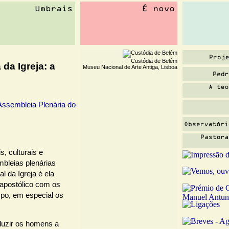
Custódia de Belém
da Igreja: a
Museu Nacional de Arte Antiga, Lisboa
Assembleia Plenária do
s, culturais e
mbleias plenárias
l da Igreja é ela
 apostólico com os
po, em especial os
nduzir os homens a