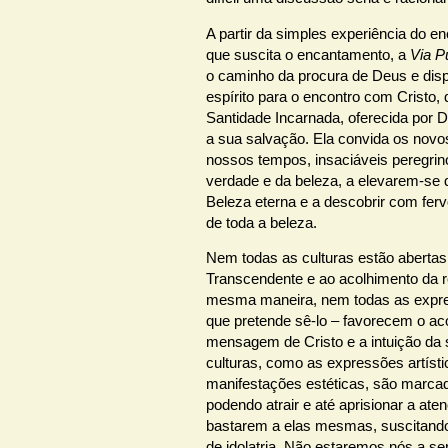
A partir da simples experiência do e
que suscita o encantamento, a
Via Pu
o caminho da procura de Deus e disp
espírito para o encontro com Cristo,
Santidade Incarnada, oferecida por
a sua salvação. Ela convida os novo
nossos tempos, insaciáveis peregrin
verdade e da beleza, a elevarem-se 
Beleza eterna e a descobrir com ferv
de toda a beleza.
Nem todas as culturas estão aberta
Transcendente e ao acolhimento da r
mesma maneira, nem todas as expre
que pretende sê-lo – favorecem o ac
mensagem de Cristo e a intuição da 
culturas, como as expressões artísti
manifestações estéticas, são marca
podendo atrair e até aprisionar a ate
bastarem a elas mesmas, suscitand
de idolatria. Não estaremos nós a s