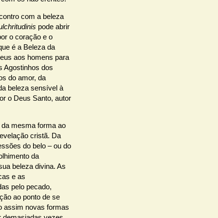
ncontro com a beleza
lchritudinis
pode abrir
or o coração e o
 que é a Beleza da
 Deus aos homens para
s Agostinhos dos
os do amor, da
da beleza sensível à
or o Deus Santo, autor
s da mesma forma ao
evelação cristã. Da
ssões do belo – ou do
olhimento da
sua beleza divina. As
cas e as
das pelo pecado,
nção ao ponto de se
o assim novas formas
er demasiadas vezes