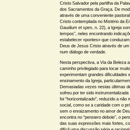
Cristo Salvador pela partilha da Pal
dos Sacramentos da Graça. De modo 
através de uma conveniente pastoral 
Cristo contemplada no Mistério da E
Gaudium et spes
, n. 22), a Igreja so
tempos", neles encontrando indicaçõ
estabelecer «pontes» que conduzam
Deus de Jesus Cristo através de um 
num diálogo de verdade.
Nesta perspectiva, a Via da Beleza
caminho privilegiado para tocar muit
experimentam grandes dificuldades 
ensinamento da Igreja, particularmen
Demasiadas vezes nestas últimas d
sofreu por ter sido instrumentalizada
foi “horizontalizado”, reduzido a não
social, como se a caridade com o p
sem o enraizamento no amor de Deus
encontra no “pensiero debole", o pe
das suas expressões mais fortes, con
difícil uma discussão séria e raciona