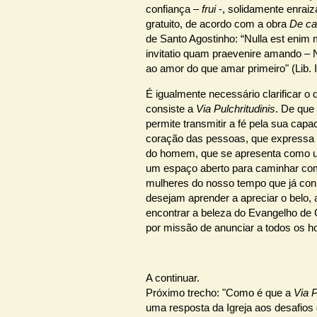
confiança –
frui
-, solidamente enrai
gratuito, de acordo com a obra
De ca
de Santo Agostinho: “Nulla est enim
invitatio quam praevenire amando – 
ao amor do que amar primeiro" (Lib. I,
É igualmente necessário clarificar o
consiste a
Via Pulchritudinis
. De que 
permite transmitir a fé pela sua capa
coração das pessoas, que expressa 
do homem, que se apresenta como u
um espaço aberto para caminhar c
mulheres do nosso tempo que já co
desejam aprender a apreciar o belo,
encontrar a beleza do Evangelho de C
por missão de anunciar a todos os 
A continuar.
Próximo trecho: "Como é que a
Via P
uma resposta da Igreja aos desafios