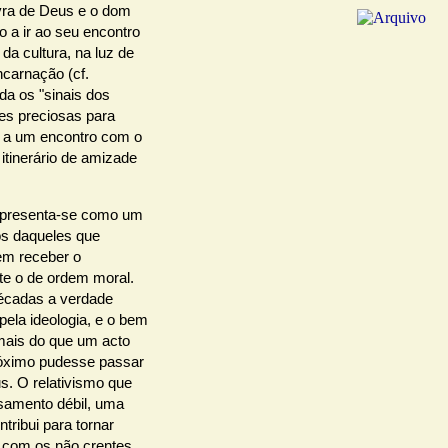
avra de Deus e o dom
a ir ao seu encontro
da cultura, na luz de
ncarnação (cf.
nda os "sinais dos
es preciosas para
 a um encontro com o
itinerário de amizade
 apresenta-se como um
os daqueles que
em receber o
te o de ordem moral.
écadas a verdade
 pela ideologia, e o bem
 mais do que um acto
róximo pudesse passar
. O relativismo que
nsamento débil, uma
tribui para tornar
l com os não crentes.