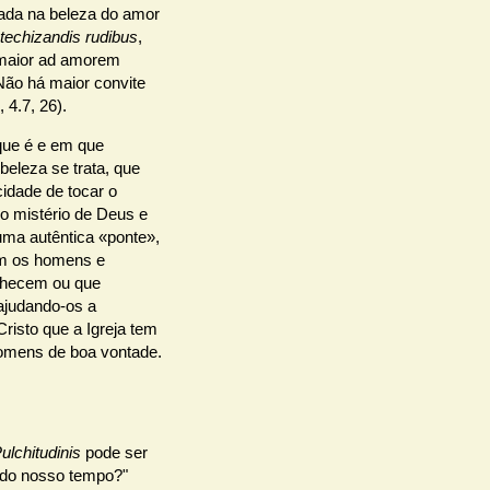
zada na beleza do amor
techizandis rudibus
,
 maior ad amorem
Não há maior convite
 4.7, 26).
 que é e em que
beleza se trata, que
cidade de tocar o
o mistério de Deus e
ma autêntica «ponte»,
om os homens e
nhecem ou que
 ajudando-os a
risto que a Igreja tem
homens de boa vontade.
ulchitudinis
pode ser
 do nosso tempo?"