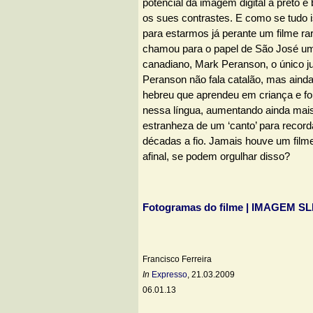
potencial da imagem digital a preto e
os sues contrastes. E como se tudo 
para estarmos já perante um filme rar
chamou para o papel de São José um
canadiano, Mark Peranson, o único j
Peranson não fala catalão, mas aind
hebreu que aprendeu em criança e foi
nessa língua, aumentando ainda mais 
estranheza de um ‘canto’ para recor
décadas a fio. Jamais houve um film
afinal, se podem orgulhar disso?
Fotogramas do filme | IMAGEM S
Francisco Ferreira
In
Expresso
, 21.03.2009
06.01.13