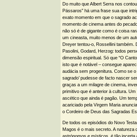
Do muito que Albert Serra nos conto
Pássaros” há uma frase sua que intrig
exato momento em que o sagrado ac
momento de cinema antes do pecado.
não só é de gigante como é coisa rar
um cineasta, muito menos de um aut
Dreyer tentou-o, Rossellini também. 
Pasolini, Godard, Herzog: todos pe
dimensão espiritual. Só que “O Cant
isto que é notável – consegue aparec
audácia sem progenitura. Como se o
sagrado’ pudesse de facto nascer se
graças a um milagre de cinema, inv
primitivo que é anterior à cultura. U
ascético que ainda é pagão. Um tem
acariciado pela Virgem Maria anuncia
o Cordeiro de Deus das Sagradas Esc
De todos os episódios do Novo Testa
Magos é o mais secreto. A natureza
astrónomos e místicos, é tão incerta