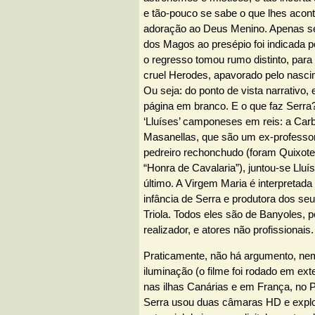
e tão-pouco se sabe o que lhes acon
adoração ao Deus Menino. Apenas s
dos Magos ao presépio foi indicada p
o regresso tomou rumo distinto, para 
cruel Herodes, apavorado pelo nasci
Ou seja: do ponto de vista narrativo, 
página em branco. E o que faz Serra
‘Lluíses’ camponeses em reis: a Carb
Masanellas, que são um ex-professor
pedreiro rechonchudo (foram Quixo
“Honra de Cavalaria”), juntou-se Lluís 
último. A Virgem Maria é interpretad
infância de Serra e produtora dos se
Triola. Todos eles são de Banyoles, p
realizador, e atores não profissionais.
Praticamente, não há argumento, n
iluminação (o filme foi rodado em exte
nas ilhas Canárias e em França, no P
Serra usou duas câmaras HD e explo