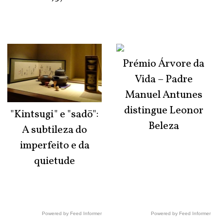
Prémio Árvore da
Vida – Padre
Manuel Antunes
distingue Leonor
"Kintsugi" e "sadō":
Beleza
A subtileza do
imperfeito e da
quietude
Powered by Feed Informer
Powered by Feed Informer