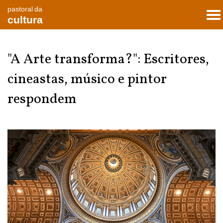
pastoral da
To
cultura
nav
"A Arte transforma?": Escritores,
cineastas, músico e pintor
respondem