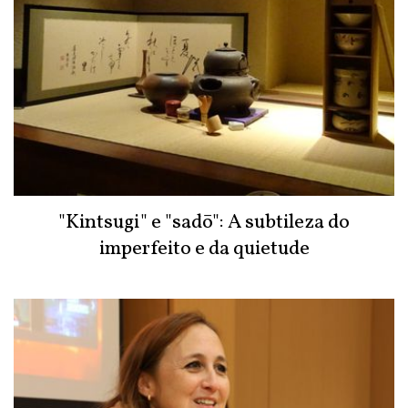
"Kintsugi" e "sadō": A subtileza do
imperfeito e da quietude