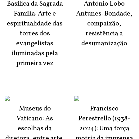
Basílica da Sagrada
António Lobo
Família: Arte e
Antunes: Bondade,
espiritualidade das
compaixão,
torres dos
resistência à
evangelistas
desumanização
iluminadas pela
primeira vez
Museus do
Francisco
Vaticano: As
Perestrello (1938-
escolhas da
2024): Uma força
diretora, entre arte,
motriz da imprensa