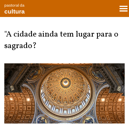
pastoral da
To
cultura
nav
"A cidade ainda tem lugar para o
sagrado?