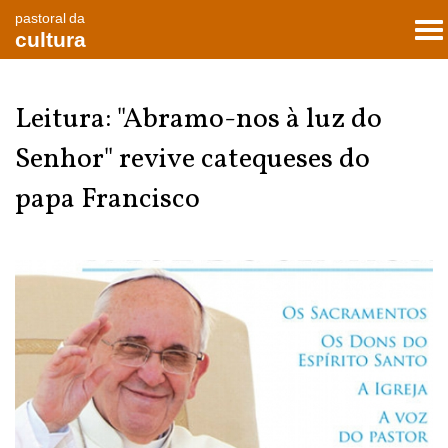
pastoral da
To
cultura
nav
Leitura: "Abramo-nos à luz do
Senhor" revive catequeses do
papa Francisco