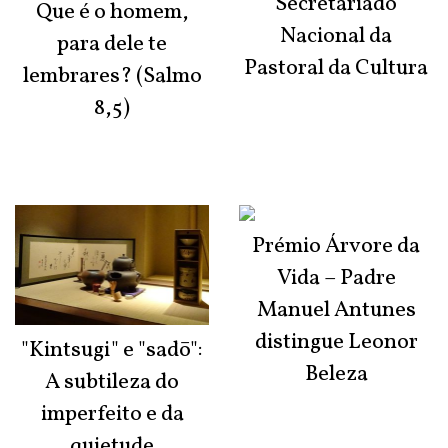
Secretariado
Que é o homem,
Nacional da
para dele te
Pastoral da Cultura
lembrares? (Salmo
8,5)
Prémio Árvore da
Vida – Padre
Manuel Antunes
distingue Leonor
"Kintsugi" e "sadō":
Beleza
A subtileza do
imperfeito e da
quietude