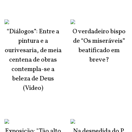
“Diálogos”: Entre a
O verdadeiro bispo
pintura e a
de “Os miseráveis”
ourivesaria, de meia
beatificado em
centena de obras
breve?
contempla-se a
beleza de Deus
(Vídeo)
Exposição: "Tão alto
Na despedida do P.