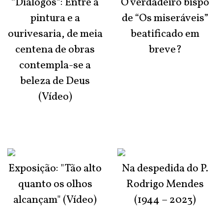
“Diálogos”: Entre a
O verdadeiro bispo
pintura e a
de “Os miseráveis”
ourivesaria, de meia
beatificado em
centena de obras
breve?
contempla-se a
beleza de Deus
(Vídeo)
Exposição: "Tão alto
Na despedida do P.
quanto os olhos
Rodrigo Mendes
alcançam" (Vídeo)
(1944 – 2023)