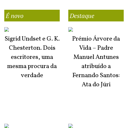
É novo
Destaque
Sigrid Undset e G. K.
Prémio Árvore da
Chesterton. Dois
Vida – Padre
escritores, uma
Manuel Antunes
mesma procura da
atribuído a
verdade
Fernando Santos:
Ata do Júri