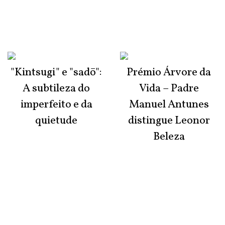
"Kintsugi" e "sadō":
Prémio Árvore da
A subtileza do
Vida – Padre
imperfeito e da
Manuel Antunes
quietude
distingue Leonor
Beleza