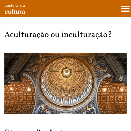
pastoral da
To
cultura
nav
Aculturação ou inculturação?