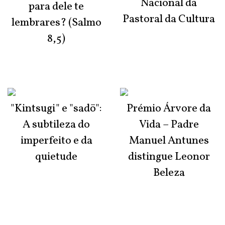
Nacional da
para dele te
Pastoral da Cultura
lembrares? (Salmo
8,5)
"Kintsugi" e "sadō":
Prémio Árvore da
A subtileza do
Vida – Padre
imperfeito e da
Manuel Antunes
quietude
distingue Leonor
Beleza