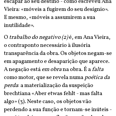
escapar ao seu destino - como escreveu Ana
Vieira: «móveis a fugirem do seu desígnio».
E mesmo, «móveis a assumirem a sua
inutilidade».
O
trabalho do negativo (2)
é, em Ana Vieira,
o contraponto necessário à ilusória
transparência da obra. Os objetos negam-se
em apagamento e desaparição que aparece.
A negação está
em obra
na obra. É a
falta
como motor, que se revela numa
poética da
perda
: a materialização da suspeição
brechtiana «Aber etwas fehlt - mas falta
algo» (3). Neste caso, os objetos vão
perdendo a sua função e tornam-se inúteis -