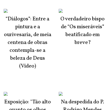
“Diálogos”: Entre a
O verdadeiro bispo
pintura e a
de “Os miseráveis”
ourivesaria, de meia
beatificado em
centena de obras
breve?
contempla-se a
beleza de Deus
(Vídeo)
Exposição: "Tão alto
Na despedida do P.
quanto os olhos
Rodrigo Mendes