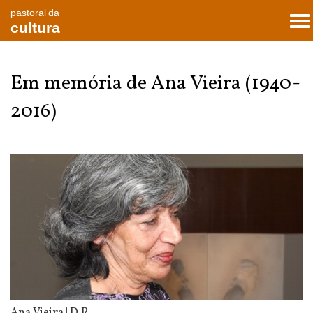
pastoral da
To
cultura
nav
Em memória de Ana Vieira (1940-
2016)