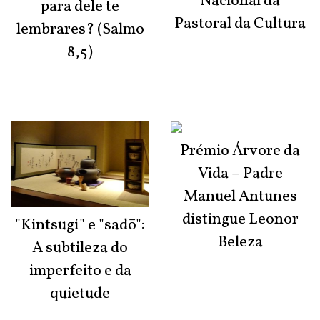
Nacional da
para dele te
Pastoral da Cultura
lembrares? (Salmo
8,5)
Prémio Árvore da
Vida – Padre
Manuel Antunes
distingue Leonor
"Kintsugi" e "sadō":
Beleza
A subtileza do
imperfeito e da
quietude