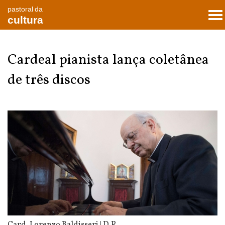
pastoral da
To
cultura
nav
Cardeal pianista lança coletânea
de três discos