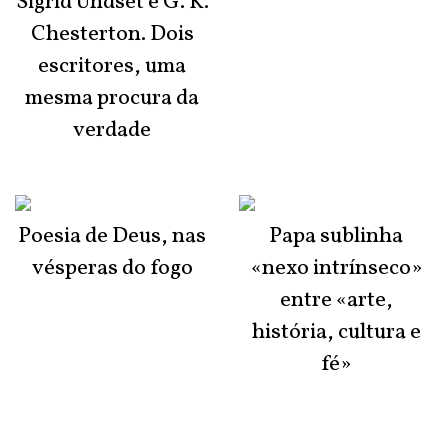
Sigrid Undset e G. K.
Chesterton. Dois
escritores, uma
mesma procura da
verdade
Poesia de Deus, nas
Papa sublinha
vésperas do fogo
«nexo intrínseco»
entre «arte,
história, cultura e
fé»