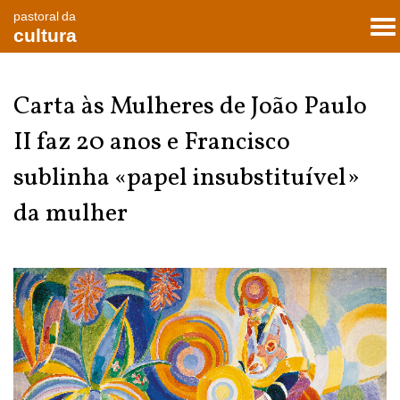
pastoral da
To
cultura
nav
Carta às Mulheres de João Paulo
II faz 20 anos e Francisco
sublinha «papel insubstituível»
da mulher