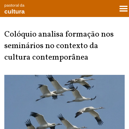
pastoral da
To
cultura
nav
Colóquio analisa formação nos
seminários no contexto da
cultura contemporânea