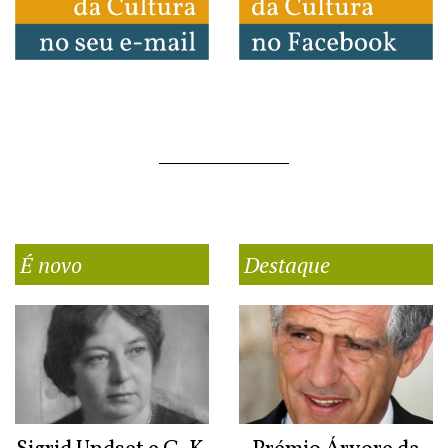
É novo
Destaque