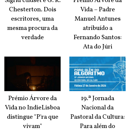
Sigrid Undset e G. K.
Prémio Árvore da
Chesterton. Dois
Vida – Padre
escritores, uma
Manuel Antunes
mesma procura da
atribuído a
verdade
Fernando Santos:
Ata do Júri
Prémio Árvore da
19.ª Jornada
Vida no IndieLisboa
Nacional da
distingue "P'ra que
Pastoral da Cultura:
vivam"
Para além do