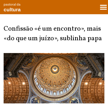
pastoral da
To
cultura
nav
Confissão «é um encontro», mais
«do que um juízo», sublinha papa