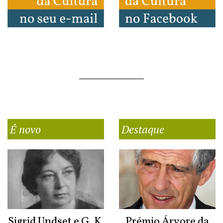
É novo
Destaque
Sigrid Undset e G. K.
Prémio Árvore da