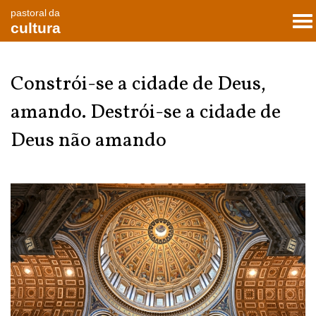
pastoral da
To
cultura
nav
Constrói-se a cidade de Deus,
amando. Destrói-se a cidade de
Deus não amando