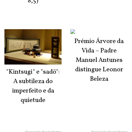
8,5)
Prémio Árvore da
Vida – Padre
Manuel Antunes
distingue Leonor
"Kintsugi" e "sadō":
Beleza
A subtileza do
imperfeito e da
quietude
Powered by Feed Informer
Powered by Feed Informer