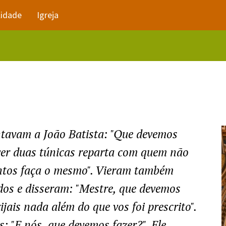
lidade
Igreja
ntavam a João Batista: "Que devemos
iver duas túnicas reparta com quem não
ntos faça o mesmo". Vieram também
dos e disseram: "Mestre, que devemos
jais nada além do que vos foi prescrito".
 "E nós, que devemos fazer?". Ele