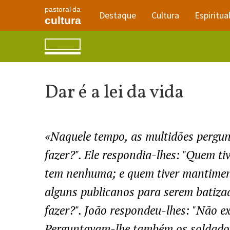
pastoral da
Destaque
Cultura
Espiritua
cultura
Dar é a lei da vida
«Naquele tempo, as multidões pergu
fazer?". Ele respondia-lhes: "Quem t
tem nenhuma; e quem tiver mantime
alguns publicanos para serem batiza
fazer?". João respondeu-lhes: "Não exi
Perguntavam-lhe também os soldados: