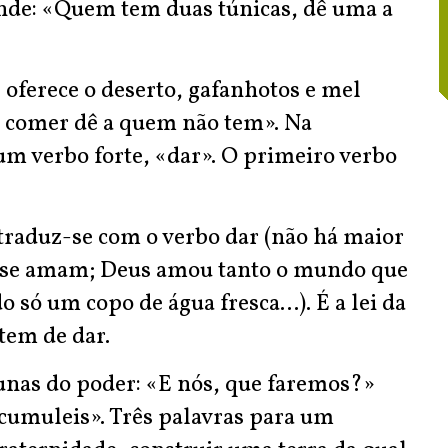
nde: «Quem tem duas túnicas, dê uma a
oferece o deserto, gafanhotos e mel
 comer dê a quem não tem». Na
m verbo forte, «dar». O primeiro verbo
traduz-se com o verbo dar (não há maior
s se amam; Deus amou tanto o mundo que
 só um copo de água fresca...). É a lei da
tem de dar.
unas do poder: «E nós, que faremos?»
acumuleis». Três palavras para um