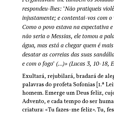
respondeu-lhes: "Não pratiqueis vio
injustamente; e contentai-vos com o 
Como o povo estava na expectativa e
não seria o Messias, ele tomou a pal
água, mas está a chegar quem é mais 
desatar as correias das suas sandáli
e com o fogo" (...)» (Lucas 3, 10-18
Exultará, rejubilará, bradará de aleg
palavras do profeta Sofonias [1.ª Le
homem. Emerge um Deus feliz, cujo 
Advento, e cada tempo do ser humano
criatura: «Tu fazes-me feliz». Tu, fe