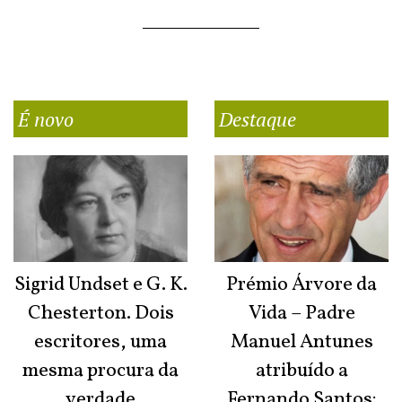
É novo
Destaque
Sigrid Undset e G. K.
Prémio Árvore da
Chesterton. Dois
Vida – Padre
escritores, uma
Manuel Antunes
mesma procura da
atribuído a
verdade
Fernando Santos: