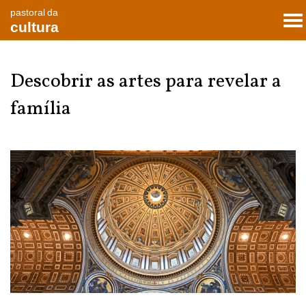
pastoral da
To
cultura
nav
Descobrir as artes para revelar a
família