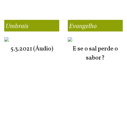
Umbrais
Evangelho
5.3.2021 (Áudio)
E se o sal perde o
sabor?