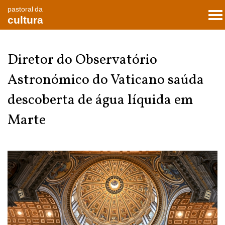
pastoral da
To
cultura
nav
Diretor do Observatório
Astronómico do Vaticano saúda
descoberta de água líquida em
Marte