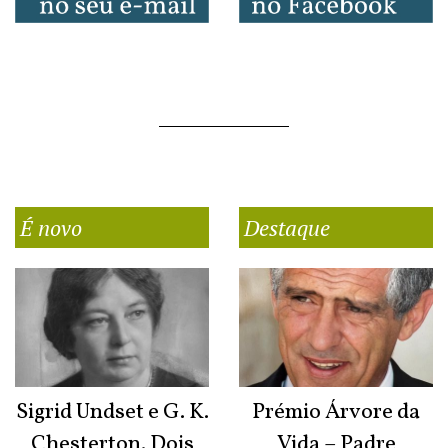
É novo
Destaque
Sigrid Undset e G. K.
Prémio Árvore da
Chesterton. Dois
Vida – Padre