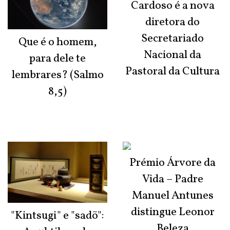
Cardoso é a nova
diretora do
Secretariado
Que é o homem,
Nacional da
para dele te
Pastoral da Cultura
lembrares? (Salmo
8,5)
Prémio Árvore da
Vida – Padre
Manuel Antunes
distingue Leonor
"Kintsugi" e "sadō":
Beleza