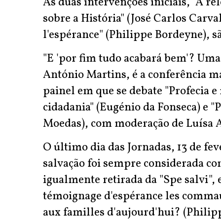
As duas intervenções iniciais, "A re
sobre a História" (José Carlos Carval
l'espérance" (Philippe Bordeyne), 
"E 'por fim tudo acabará bem'? Uma 
António Martins, é a conferência 
painel em que se debate "Profecia e m
cidadania" (Eugénio da Fonseca) e "
Moedas), com moderação de Luísa 
O último dia das Jornadas, 13 de fev
salvação foi sempre considerada co
igualmente retirada da "Spe salvi",
témoignage d'espérance les commau
aux familles d'aujourd'hui? (Phil