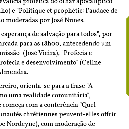
levância profética do olhar apocalíptico
ho) e "Politique et prophétie: l'audace de
são moderadas por José Nunes.
esperança de salvação para todos", por
marcada para as 18h00, antecedendo um
issão" (José Vieira), "Profecia e
Profecia e desenvolvimento" (Celine
Almendra.
ereiro, orienta-se para a frase "A
mo uma realidade comunitária",
 e começa com a conferência "Quel
nautés chrétiennes peuvent-elles offrir
ippe Nordeyne), com moderação de