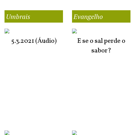
Umbrais
Evangelho
5.3.2021 (Áudio)
E se o sal perde o
sabor?