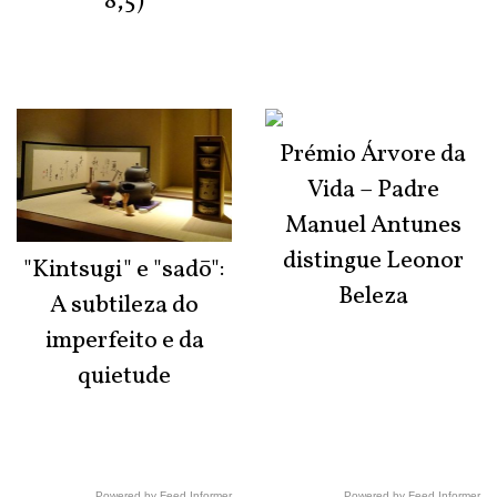
8,5)
Prémio Árvore da
Vida – Padre
Manuel Antunes
distingue Leonor
"Kintsugi" e "sadō":
Beleza
A subtileza do
imperfeito e da
quietude
Powered by Feed Informer
Powered by Feed Informer