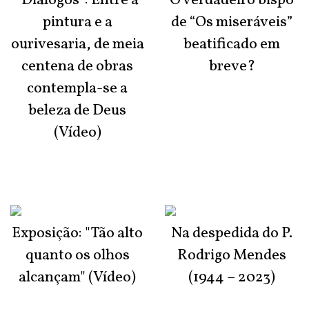
“Diálogos”: Entre a
O verdadeiro bispo
pintura e a
de “Os miseráveis”
ourivesaria, de meia
beatificado em
centena de obras
breve?
contempla-se a
beleza de Deus
(Vídeo)
Exposição: "Tão alto
Na despedida do P.
quanto os olhos
Rodrigo Mendes
alcançam" (Vídeo)
(1944 – 2023)