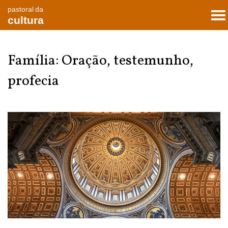
pastoral da
To
cultura
nav
Família: Oração, testemunho,
profecia