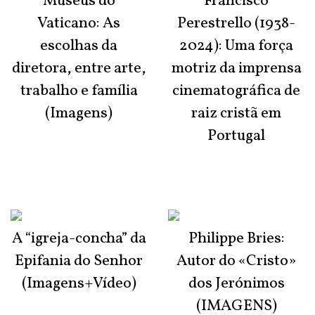
Museus do
Francisco
Vaticano: As
Perestrello (1938-
escolhas da
2024): Uma força
diretora, entre arte,
motriz da imprensa
trabalho e família
cinematográfica de
(Imagens)
raiz cristã em
Portugal
A “igreja-concha” da
Philippe Bries:
Epifania do Senhor
Autor do «Cristo»
(Imagens+Vídeo)
dos Jerónimos
(IMAGENS)