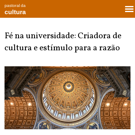
pastoral da
To
cultura
nav
Fé na universidade: Criadora de
cultura e estímulo para a razão