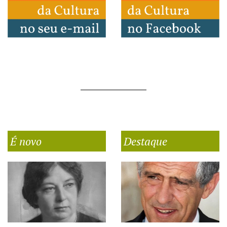
É novo
Destaque