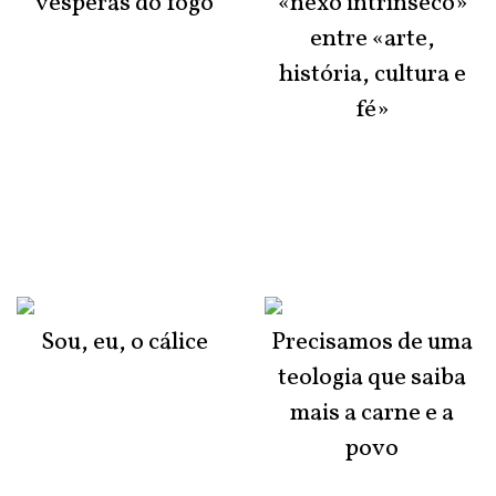
vésperas do fogo
«nexo intrínseco»
entre «arte,
história, cultura e
fé»
Sou, eu, o cálice
Precisamos de uma
teologia que saiba
mais a carne e a
povo