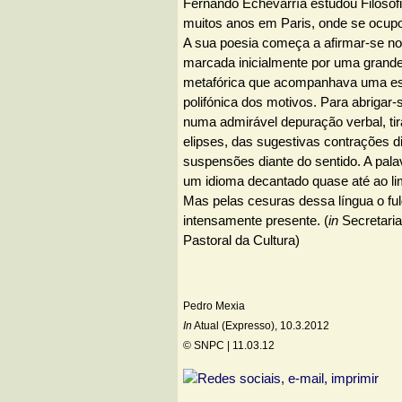
Fernando Echevarría estudou Filosofi
muitos anos em Paris, onde se ocupo
A sua poesia começa a afirmar-se nos
marcada inicialmente por uma grand
metafórica que acompanhava uma es
polifónica dos motivos. Para abrigar
numa admirável depuração verbal, tir
elipses, das sugestivas contrações d
suspensões diante do sentido. A pala
um idioma decantado quase até ao lim
Mas pelas cesuras dessa língua o fulg
intensamente presente. (
in
Secretaria
Pastoral da Cultura)
Pedro Mexia
In
Atual (Expresso), 10.3.2012
© SNPC |
11.03.12