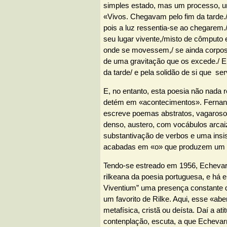
simples estado, mas um processo, 
«Vivos. Chegavam pelo fim da tarde./
pois a luz ressentia-se ao chegarem.
seu lugar vivente,/misto de cômputo 
onde se movessem,/ se ainda corpos
de uma gravitação que os excede./ E 
da tarde/ e pela solidão de si que se
E, no entanto, esta poesia não nada r
detém em «acontecimentos». Fernan
escreve poemas abstratos, vagaroso
denso, austero, com vocábulos arcai
substantivação de verbos e uma insi
acabadas em «o» que produzem um e
Tendo-se estreado em 1956, Echevarr
rilkeana da poesia portuguesa, e há e
Viventium” uma presença constante d
um favorito de Rilke. Aqui, esse «abe
metafísica, cristã ou deísta. Daí a ati
contenplação, escuta, a que Echevar