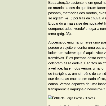
Essa atenção paciente, e em geral not
do mundo, «ecos do que foram facto
passam, memórias dos mortos, aves
se agitam: «(...) por tras da chuva, a
E quando a massa se desnuda até/ f
compenetrados, vendo/ chegar a nom
tem» (pág. 38).
A poesia do enigma torna-se uma poe
porque o sujeito encontra uma outra
lado», um «além» que é aqui e vice-
transitiva». E os poemas desta exten
celebram essa dádiva. Escritos na 
a velhice, fazem dos versos uma fo
de inteligência, um «império do sentido
que deteta as causas em cada efeito,
causa. Versos capazes de uma inabal
transparência impugna o nevoeiro».»
Foto: Jorge Garcia / Olhares