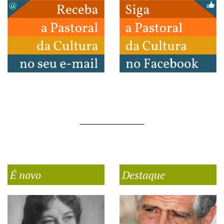
É novo
Destaque