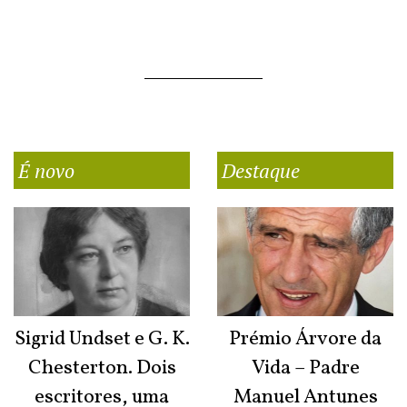
É novo
Destaque
Sigrid Undset e G. K.
Prémio Árvore da
Chesterton. Dois
Vida – Padre
escritores, uma
Manuel Antunes