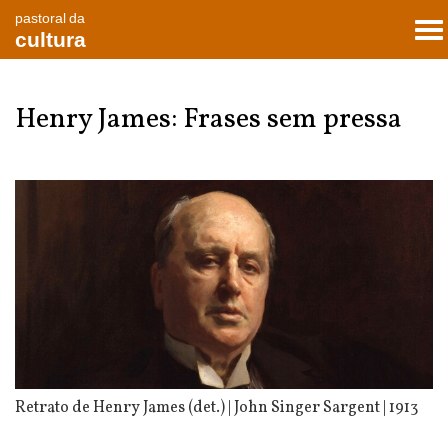
pastoral da
To
cultura
nav
Henry James: Frases sem pressa
Retrato de Henry James (det.) | John Singer Sargent | 1913