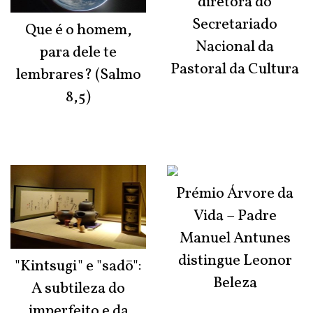
diretora do
Secretariado
Que é o homem,
Nacional da
para dele te
Pastoral da Cultura
lembrares? (Salmo
8,5)
Prémio Árvore da
Vida – Padre
Manuel Antunes
distingue Leonor
"Kintsugi" e "sadō":
Beleza
A subtileza do
imperfeito e da