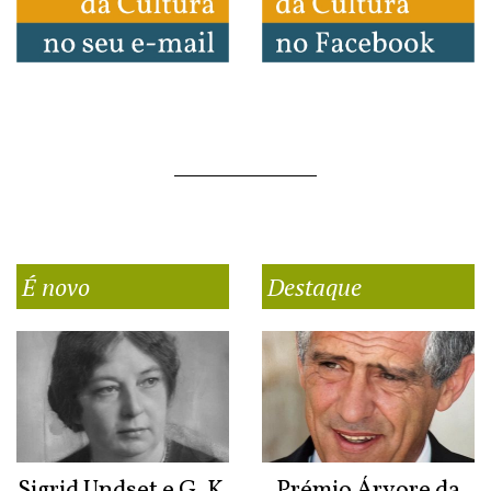
É novo
Destaque
Sigrid Undset e G. K.
Prémio Árvore da