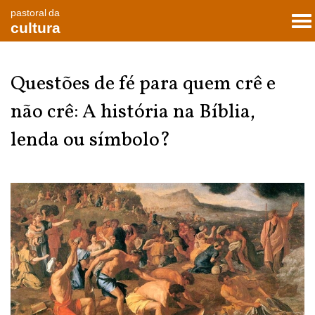
pastoral da
To
cultura
nav
Questões de fé para quem crê e
não crê: A história na Bíblia,
lenda ou símbolo?