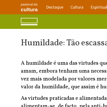
pastoral da
Destaque
Cultura
Espiritua
cultura
Humildade: Tão escassa
A humildade é uma das virtudes qu
amam, embora tenham uma necessida
vez mais modelada por valores merca
valor da humildade, que assim é h
As virtudes praticadas e alimentad
alimentam-se, de facto, pela anti-h