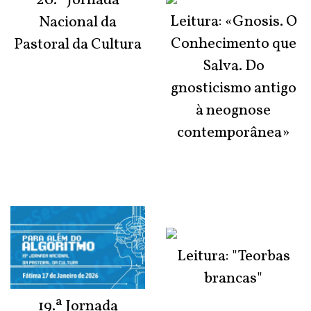
20.ª Jornada
Leitura: «Gnosis. O
Nacional da
Conhecimento que
Pastoral da Cultura
Salva. Do
gnosticismo antigo
à neognose
contemporânea»
Leitura: "Teorbas
brancas"
19.ª Jornada