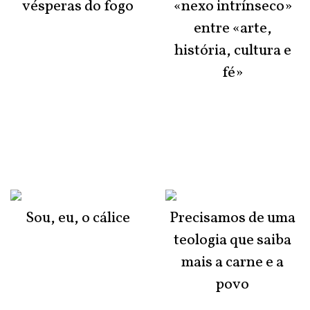
vésperas do fogo
«nexo intrínseco»
entre «arte,
história, cultura e
fé»
Sou, eu, o cálice
Precisamos de uma
teologia que saiba
mais a carne e a
povo