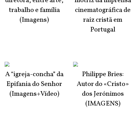
diretora, entre arte,
motriz da imprensa
trabalho e família
cinematográfica de
(Imagens)
raiz cristã em
Portugal
A “igreja-concha” da
Philippe Bries:
Epifania do Senhor
Autor do «Cristo»
(Imagens+Vídeo)
dos Jerónimos
(IMAGENS)