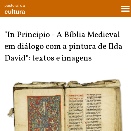
pastoral da
To
cultura
nav
"In Principio - A Bíblia Medieval
em diálogo com a pintura de Ilda
David": textos e imagens