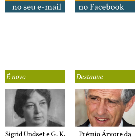
É novo
Destaque
Sigrid Undset e G. K.
Prémio Árvore da