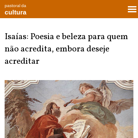
pastoral da
To
cultura
nav
Isaías: Poesia e beleza para quem
não acredita, embora deseje
acreditar