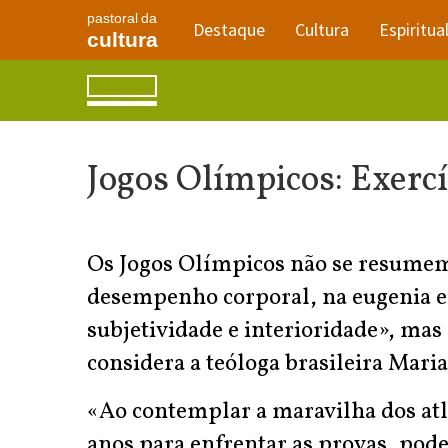
pastoral da
Destaque
Cultura
Espiritua
cultura
Jogos Olímpicos: Exercí
Os Jogos Olímpicos não se resume
desempenho corporal, na eugenia e 
subjetividade e interioridade», mas
considera a teóloga brasileira Mari
«Ao contemplar a maravilha dos at
anos para enfrentar as provas, pode