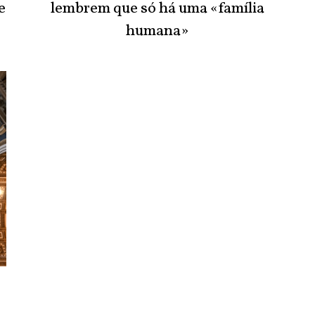
e
lembrem que só há uma «família
humana»