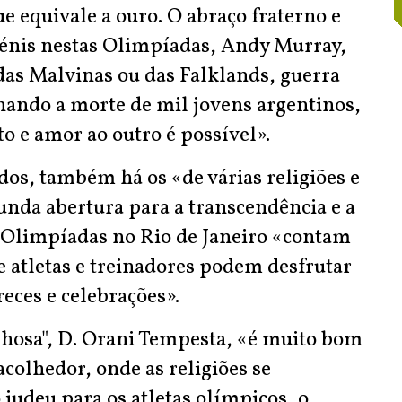
e equivale a ouro. O abraço fraterno e
énis nestas Olimpíadas, Andy Murray,
as Malvinas ou das Falklands, guerra
ionando a morte de mil jovens argentinos,
to e amor ao outro é possível».
os, também há os «de várias religiões e
nda abertura para a transcendência e a
as Olimpíadas no Rio de Janeiro «contam
e atletas e treinadores podem desfrutar
eces e celebrações».
lhosa", D. Orani Tempesta, «é muito bom
colhedor, onde as religiões se
judeu para os atletas olímpicos, o