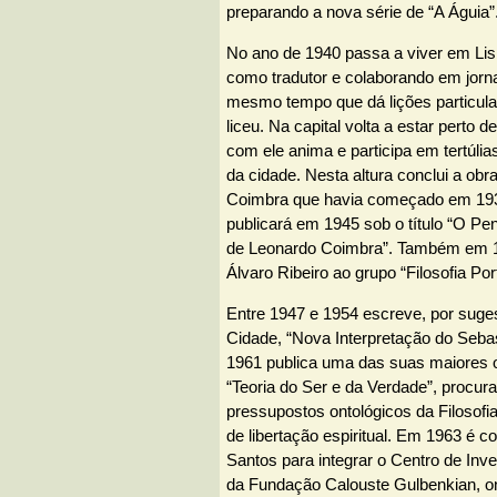
preparando a nova série de “A Águia”
No ano de 1940 passa a viver em Lis
como tradutor e colaborando em jorna
mesmo tempo que dá lições particula
liceu. Na capital volta a estar perto d
com ele anima e participa em tertúlias
da cidade. Nesta altura conclui a ob
Coimbra que havia começado em 19
publicará em 1945 sob o título “O Pe
de Leonardo Coimbra”. Também em 1
Álvaro Ribeiro ao grupo “Filosofia Po
Entre 1947 e 1954 escreve, por suge
Cidade, “Nova Interpretação do Seba
1961 publica uma das suas maiores ob
“Teoria do Ser e da Verdade”, procur
pressupostos ontológicos da Filosof
de libertação espiritual. Em 1963 é c
Santos para integrar o Centro de In
da Fundação Calouste Gulbenkian, o