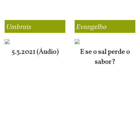
Umbrais
Evangelho
5.3.2021 (Áudio)
E se o sal perde o
sabor?