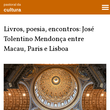
pastoral da
To
cultura
nav
Livros, poesia, encontros: José
Tolentino Mendonça entre
Macau, Paris e Lisboa