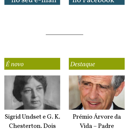
É novo
Destaque
Sigrid Undset e G. K.
Prémio Árvore da
Chesterton. Dois
Vida – Padre