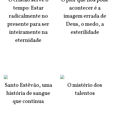
O cristão serve o
O pior que nos pode
tempo: Estar
acontecer é a
radicalmente no
imagem errada de
presente para ser
Deus, o medo, a
inteiramente na
esterilidade
eternidade
Santo Estêvão, uma
O mistério dos
história de sangue
talentos
que continua