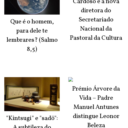
Cardoso é a nova
diretora do
Secretariado
Que é o homem,
Nacional da
para dele te
Pastoral da Cultura
lembrares? (Salmo
8,5)
Prémio Árvore da
Vida – Padre
Manuel Antunes
distingue Leonor
"Kintsugi" e "sadō":
Beleza
A subtileza do